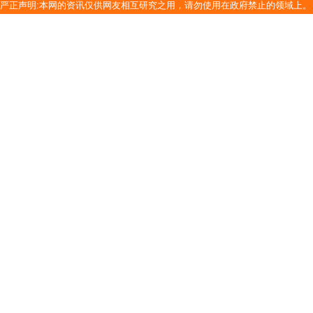
严正声明:本网的资讯仅供网友相互研究之用，请勿使用在政府禁止的领域上。