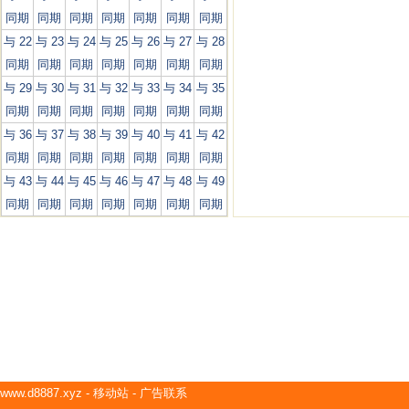
同期
同期
同期
同期
同期
同期
同期
与 22
与 23
与 24
与 25
与 26
与 27
与 28
同期
同期
同期
同期
同期
同期
同期
与 29
与 30
与 31
与 32
与 33
与 34
与 35
同期
同期
同期
同期
同期
同期
同期
与 36
与 37
与 38
与 39
与 40
与 41
与 42
同期
同期
同期
同期
同期
同期
同期
与 43
与 44
与 45
与 46
与 47
与 48
与 49
同期
同期
同期
同期
同期
同期
同期
www.d8887.xyz
-
移动站
-
广告联系