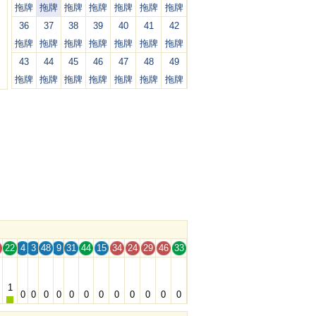
拖牌
拖牌
拖牌
拖牌
拖牌
拖牌
拖牌
36
37
38
39
40
41
42
拖牌
拖牌
拖牌
拖牌
拖牌
拖牌
拖牌
43
44
45
46
47
48
49
拖牌
拖牌
拖牌
拖牌
拖牌
拖牌
拖牌
22
4
3
48
9
31
44
15
34
24
29
46
33
1
0
0
0
0
0
0
0
0
0
0
0
0