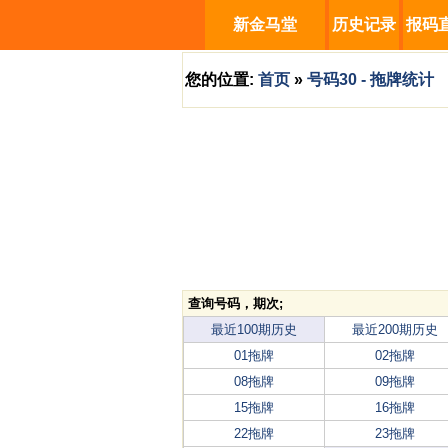
新金马堂
历史记录
报码
您的位置:
首页
»
号码30 - 拖牌统计
查询号码，期次;
最近100期历史
最近200期历史
01拖牌
02拖牌
08拖牌
09拖牌
15拖牌
16拖牌
22拖牌
23拖牌