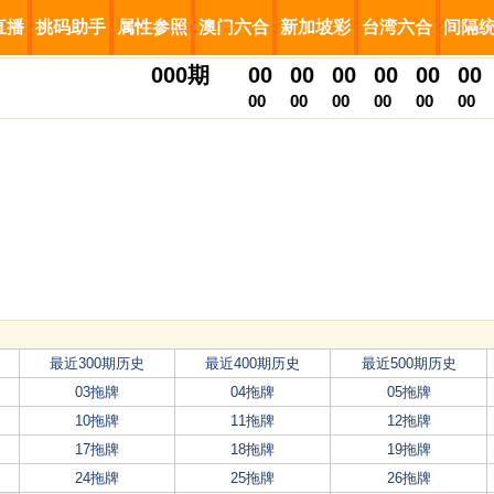
直播
挑码助手
属性参照
澳门六合
新加坡彩
台湾六合
间隔
000
期
00
00
00
00
00
00
00
00
00
00
00
00
最近300期历史
最近400期历史
最近500期历史
03拖牌
04拖牌
05拖牌
10拖牌
11拖牌
12拖牌
17拖牌
18拖牌
19拖牌
24拖牌
25拖牌
26拖牌