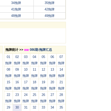
34拖牌
35拖牌
41拖牌
42拖牌
48拖牌
49拖牌
拖牌统计 >>
086期:拖牌汇总
01
02
03
04
05
06
07
拖牌
拖牌
拖牌
拖牌
拖牌
拖牌
拖牌
08
09
10
11
12
13
14
拖牌
拖牌
拖牌
拖牌
拖牌
拖牌
拖牌
15
16
17
18
19
20
21
拖牌
拖牌
拖牌
拖牌
拖牌
拖牌
拖牌
22
23
24
25
26
27
28
拖牌
拖牌
拖牌
拖牌
拖牌
拖牌
拖牌
29
30
31
32
33
34
35