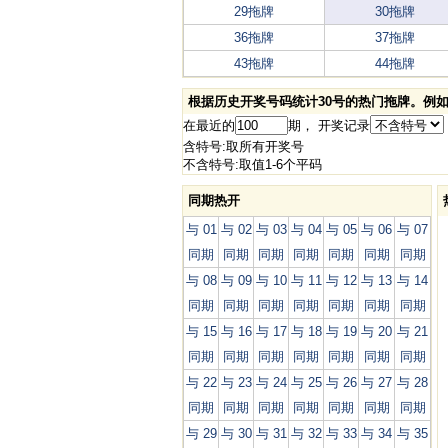
29拖牌
30拖牌
36拖牌
37拖牌
43拖牌
44拖牌
根据历史开奖号码统计30号的热门拖牌。例
在最近的
期， 开奖记录
含特号:取所有开奖号
不含特号:取值1-6个平码
同期热开
与 01
与 02
与 03
与 04
与 05
与 06
与 07
同期
同期
同期
同期
同期
同期
同期
与 08
与 09
与 10
与 11
与 12
与 13
与 14
同期
同期
同期
同期
同期
同期
同期
与 15
与 16
与 17
与 18
与 19
与 20
与 21
同期
同期
同期
同期
同期
同期
同期
与 22
与 23
与 24
与 25
与 26
与 27
与 28
同期
同期
同期
同期
同期
同期
同期
与 29
与 30
与 31
与 32
与 33
与 34
与 35