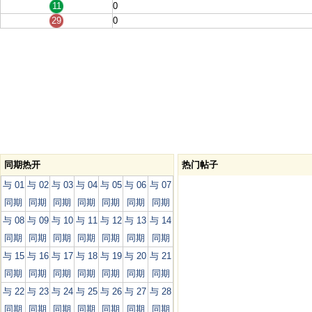
11
0
29
0
同期热开
热门帖子
与 01
与 02
与 03
与 04
与 05
与 06
与 07
同期
同期
同期
同期
同期
同期
同期
与 08
与 09
与 10
与 11
与 12
与 13
与 14
同期
同期
同期
同期
同期
同期
同期
与 15
与 16
与 17
与 18
与 19
与 20
与 21
同期
同期
同期
同期
同期
同期
同期
与 22
与 23
与 24
与 25
与 26
与 27
与 28
同期
同期
同期
同期
同期
同期
同期