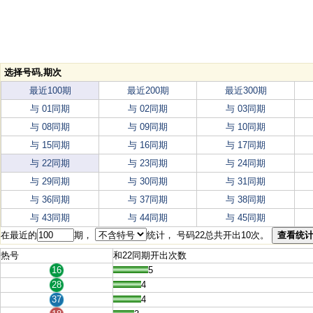
选择号码,期次
最近100期
最近200期
最近300期
与 01同期
与 02同期
与 03同期
与 08同期
与 09同期
与 10同期
与 15同期
与 16同期
与 17同期
与 22同期
与 23同期
与 24同期
与 29同期
与 30同期
与 31同期
与 36同期
与 37同期
与 38同期
与 43同期
与 44同期
与 45同期
在最近的
期，
统计， 号码22总共开出10次。
查看统
热号
和22同期开出次数
16
5
28
4
37
4