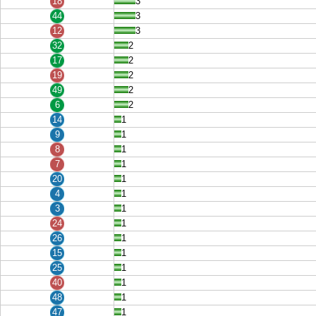
18
3
44
3
12
3
32
2
17
2
19
2
49
2
6
2
14
1
9
1
8
1
7
1
20
1
4
1
3
1
24
1
26
1
15
1
25
1
40
1
48
1
47
1