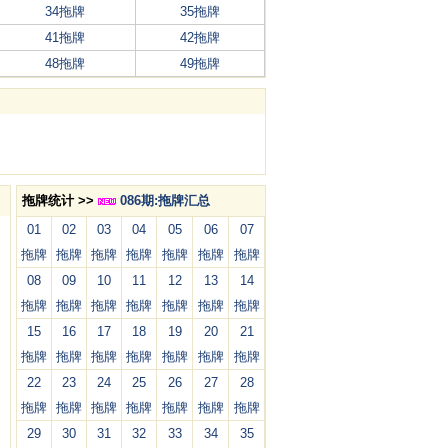
34拖牌
35拖牌
41拖牌
42拖牌
48拖牌
49拖牌
拖牌统计 >>
086期:拖牌汇总
01
02
03
04
05
06
07
拖牌
拖牌
拖牌
拖牌
拖牌
拖牌
拖牌
08
09
10
11
12
13
14
拖牌
拖牌
拖牌
拖牌
拖牌
拖牌
拖牌
15
16
17
18
19
20
21
拖牌
拖牌
拖牌
拖牌
拖牌
拖牌
拖牌
22
23
24
25
26
27
28
拖牌
拖牌
拖牌
拖牌
拖牌
拖牌
拖牌
29
30
31
32
33
34
35