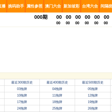
直播
挑码助手
属性参照
澳门六合
新加坡彩
台湾六合
间隔
000
期
00
00
00
00
00
00
00
00
00
00
00
00
最近300期历史
最近400期历史
最近500期历史
03拖牌
04拖牌
05拖牌
10拖牌
11拖牌
12拖牌
17拖牌
18拖牌
19拖牌
24拖牌
25拖牌
26拖牌