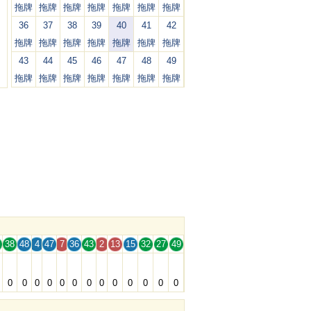
拖牌
拖牌
拖牌
拖牌
拖牌
拖牌
拖牌
36
37
38
39
40
41
42
拖牌
拖牌
拖牌
拖牌
拖牌
拖牌
拖牌
43
44
45
46
47
48
49
拖牌
拖牌
拖牌
拖牌
拖牌
拖牌
拖牌
38
48
4
47
7
36
43
2
13
15
32
27
49
0
0
0
0
0
0
0
0
0
0
0
0
0