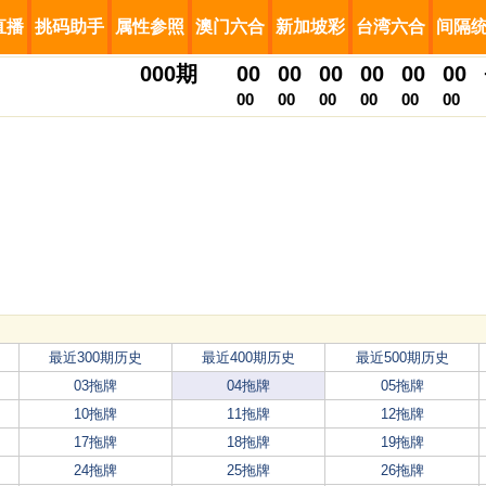
直播
挑码助手
属性参照
澳门六合
新加坡彩
台湾六合
间隔
000
期
00
00
00
00
00
00
00
00
00
00
00
00
最近300期历史
最近400期历史
最近500期历史
03拖牌
04拖牌
05拖牌
10拖牌
11拖牌
12拖牌
17拖牌
18拖牌
19拖牌
24拖牌
25拖牌
26拖牌