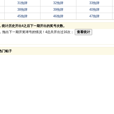
31拖牌
32拖牌
33拖牌
38拖牌
39拖牌
40拖牌
45拖牌
46拖牌
47拖牌
，统计历史开出4之后下一期开出的奖号次数。
，拖出下一期开奖球号的情况！4总共开出过16次；
查看统计
热门帖子