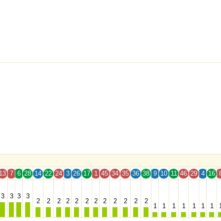
13
7
6
28
14
22
24
3
26
17
1
45
34
35
36
38
9
10
11
46
29
4
16
3
3
3
3
2
2
2
2
2
2
2
2
2
2
2
2
1
1
1
1
1
1
1