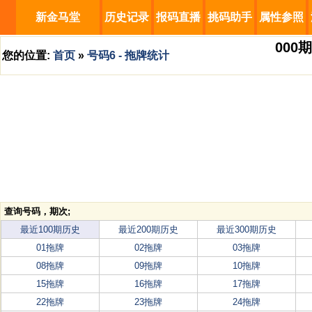
新金马堂
历史记录
报码直播
挑码助手
属性参照
000
期
您的位置:
首页
»
号码6 - 拖牌统计
查询号码，期次;
最近100期历史
最近200期历史
最近300期历史
01拖牌
02拖牌
03拖牌
08拖牌
09拖牌
10拖牌
15拖牌
16拖牌
17拖牌
22拖牌
23拖牌
24拖牌