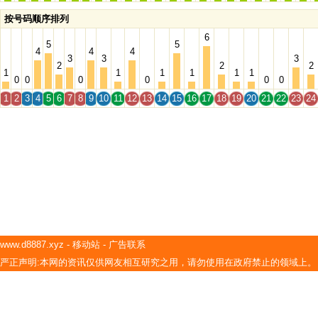
按号码顺序排列
6
5
5
4
4
4
3
3
3
2
2
2
1
1
1
1
1
1
0
0
0
0
0
0
1
2
3
4
5
6
7
8
9
10
11
12
13
14
15
16
17
18
19
20
21
22
23
24
www.d8887.xyz
-
移动站
-
广告联系
严正声明:本网的资讯仅供网友相互研究之用，请勿使用在政府禁止的领域上。