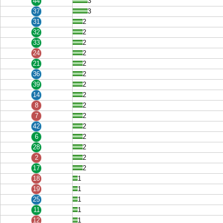
44
3
37
3
31
2
32
2
33
2
24
2
21
2
36
2
39
2
14
2
8
2
7
2
42
2
6
2
28
2
2
2
17
2
18
1
19
1
25
1
11
1
12
1