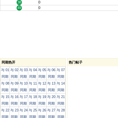
38
0
49
0
同期热开
热门帖子
与 01
与 02
与 03
与 04
与 05
与 06
与 07
同期
同期
同期
同期
同期
同期
同期
与 08
与 09
与 10
与 11
与 12
与 13
与 14
同期
同期
同期
同期
同期
同期
同期
与 15
与 16
与 17
与 18
与 19
与 20
与 21
同期
同期
同期
同期
同期
同期
同期
与 22
与 23
与 24
与 25
与 26
与 27
与 28
同期
同期
同期
同期
同期
同期
同期