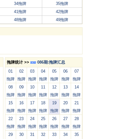
34拖牌
35拖牌
41拖牌
42拖牌
48拖牌
49拖牌
拖牌统计 >>
086期:拖牌汇总
01
02
03
04
05
06
07
拖牌
拖牌
拖牌
拖牌
拖牌
拖牌
拖牌
08
09
10
11
12
13
14
拖牌
拖牌
拖牌
拖牌
拖牌
拖牌
拖牌
15
16
17
18
19
20
21
拖牌
拖牌
拖牌
拖牌
拖牌
拖牌
拖牌
22
23
24
25
26
27
28
拖牌
拖牌
拖牌
拖牌
拖牌
拖牌
拖牌
29
30
31
32
33
34
35