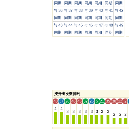
同期
同期
同期
同期
同期
同期
同期
与 36
与 37
与 38
与 39
与 40
与 41
与 42
同期
同期
同期
同期
同期
同期
同期
与 43
与 44
与 45
与 46
与 47
与 48
与 49
同期
同期
同期
同期
同期
同期
同期
按开出次数排列
40
37
28
46
45
32
26
5
21
35
30
12
2
4
4
3
3
3
3
3
3
3
3
2
2
2