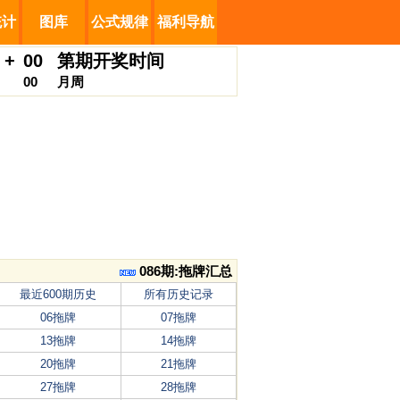
统计
图库
公式规律
福利导航
+
00
第
期开奖时间
00
月
周
086期:拖牌汇总
最近600期历史
所有历史记录
06拖牌
07拖牌
13拖牌
14拖牌
20拖牌
21拖牌
27拖牌
28拖牌