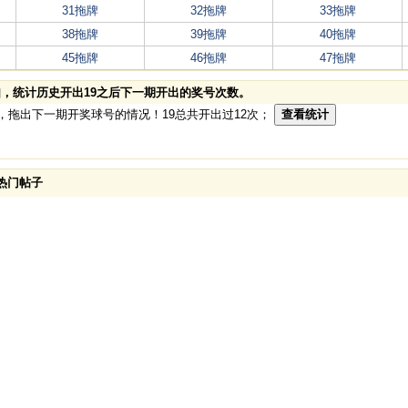
31拖牌
32拖牌
33拖牌
38拖牌
39拖牌
40拖牌
45拖牌
46拖牌
47拖牌
如，统计历史开出19之后下一期开出的奖号次数。
，拖出下一期开奖球号的情况！19总共开出过12次；
查看统计
热门帖子