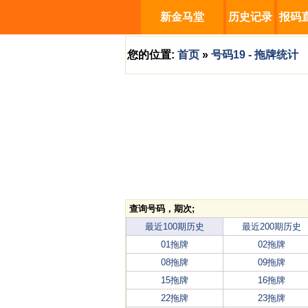
新金马堂
历史记录
报码
您的位置:
首页
»
号码19 - 拖牌统计
查询号码，期次;
最近100期历史
最近200期历史
01拖牌
02拖牌
08拖牌
09拖牌
15拖牌
16拖牌
22拖牌
23拖牌