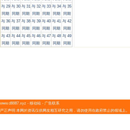
与 29
与 30
与 31
与 32
与 33
与 34
与 35
同期
同期
同期
同期
同期
同期
同期
与 36
与 37
与 38
与 39
与 40
与 41
与 42
同期
同期
同期
同期
同期
同期
同期
与 43
与 44
与 45
与 46
与 47
与 48
与 49
同期
同期
同期
同期
同期
同期
同期
www.d8887.xyz
-
移动站
-
广告联系
严正声明:本网的资讯仅供网友相互研究之用，请勿使用在政府禁止的领域上。