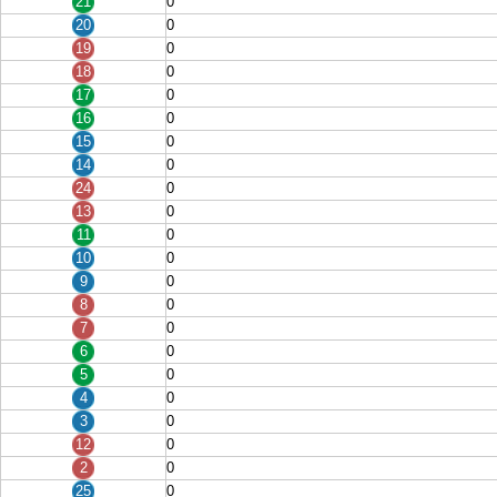
21
0
20
0
19
0
18
0
17
0
16
0
15
0
14
0
24
0
13
0
11
0
10
0
9
0
8
0
7
0
6
0
5
0
4
0
3
0
12
0
2
0
25
0