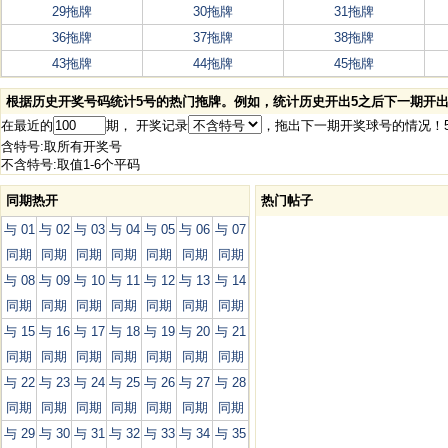
29拖牌
30拖牌
31拖牌
36拖牌
37拖牌
38拖牌
43拖牌
44拖牌
45拖牌
根据历史开奖号码统计5号的热门拖牌。例如，统计历史开出5之后下一期开
在最近的
期， 开奖记录
，拖出下一期开奖球号的情况！
含特号:取所有开奖号
不含特号:取值1-6个平码
同期热开
热门帖子
与 01
与 02
与 03
与 04
与 05
与 06
与 07
同期
同期
同期
同期
同期
同期
同期
与 08
与 09
与 10
与 11
与 12
与 13
与 14
同期
同期
同期
同期
同期
同期
同期
与 15
与 16
与 17
与 18
与 19
与 20
与 21
同期
同期
同期
同期
同期
同期
同期
与 22
与 23
与 24
与 25
与 26
与 27
与 28
同期
同期
同期
同期
同期
同期
同期
与 29
与 30
与 31
与 32
与 33
与 34
与 35