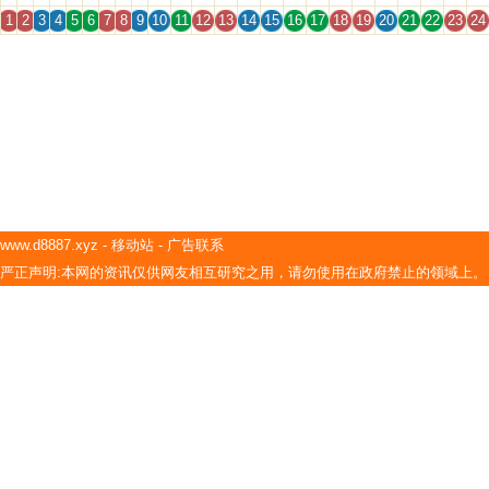
1
2
3
4
5
6
7
8
9
10
11
12
13
14
15
16
17
18
19
20
21
22
23
24
www.d8887.xyz
-
移动站
-
广告联系
严正声明:本网的资讯仅供网友相互研究之用，请勿使用在政府禁止的领域上。