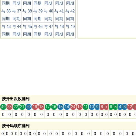
同期
同期
同期
同期
同期
同期
同期
与 36
与 37
与 38
与 39
与 40
与 41
与 42
同期
同期
同期
同期
同期
同期
同期
与 43
与 44
与 45
与 46
与 47
与 48
与 49
同期
同期
同期
同期
同期
同期
同期
按开出次数排列
49
23
22
21
20
19
18
17
16
15
14
24
13
11
10
9
8
7
6
5
4
3
12
0
0
0
0
0
0
0
0
0
0
0
0
0
0
0
0
0
0
0
0
0
0
0
按号码顺序排列
0
0
0
0
0
0
0
0
0
0
0
0
0
0
0
0
0
0
0
0
0
0
0
0