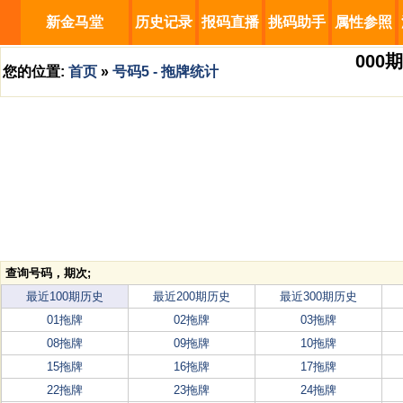
新金马堂
历史记录
报码直播
挑码助手
属性参照
000
期
您的位置:
首页
»
号码5 - 拖牌统计
查询号码，期次;
最近100期历史
最近200期历史
最近300期历史
01拖牌
02拖牌
03拖牌
08拖牌
09拖牌
10拖牌
15拖牌
16拖牌
17拖牌
22拖牌
23拖牌
24拖牌