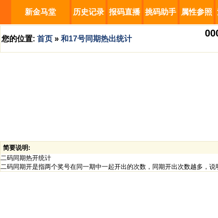
新金马堂
历史记录
报码直播
挑码助手
属性参照
00
您的位置:
首页
»
和17号同期热出统计
简要说明:
二码同期热开统计
二码同期开是指两个奖号在同一期中一起开出的次数，同期开出次数越多，说