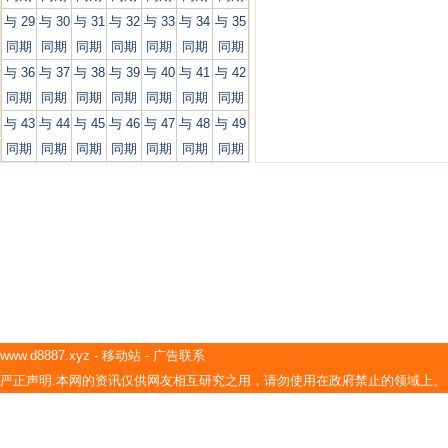
与 29
与 30
与 31
与 32
与 33
与 34
与 35
同期
同期
同期
同期
同期
同期
同期
与 36
与 37
与 38
与 39
与 40
与 41
与 42
同期
同期
同期
同期
同期
同期
同期
与 43
与 44
与 45
与 46
与 47
与 48
与 49
同期
同期
同期
同期
同期
同期
同期
www.d8887.xyz
-
移动站
-
广告联系
严正声明:本网的资讯仅供网友相互研究之用，请勿使用在政府禁止的领域上。