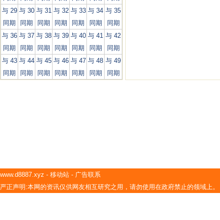
与 29
与 30
与 31
与 32
与 33
与 34
与 35
同期
同期
同期
同期
同期
同期
同期
与 36
与 37
与 38
与 39
与 40
与 41
与 42
同期
同期
同期
同期
同期
同期
同期
与 43
与 44
与 45
与 46
与 47
与 48
与 49
同期
同期
同期
同期
同期
同期
同期
www.d8887.xyz
-
移动站
-
广告联系
严正声明:本网的资讯仅供网友相互研究之用，请勿使用在政府禁止的领域上。