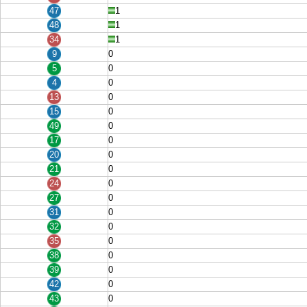
47
1
48
1
34
1
9
0
5
0
4
0
13
0
15
0
49
0
17
0
20
0
21
0
24
0
27
0
31
0
32
0
35
0
38
0
39
0
42
0
43
0