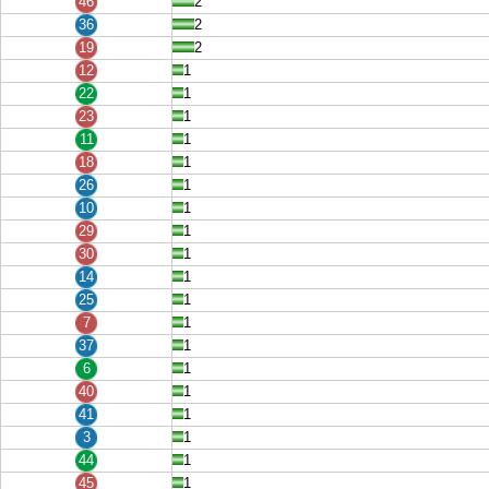
46
2
36
2
19
2
12
1
22
1
23
1
11
1
18
1
26
1
10
1
29
1
30
1
14
1
25
1
7
1
37
1
6
1
40
1
41
1
3
1
44
1
45
1