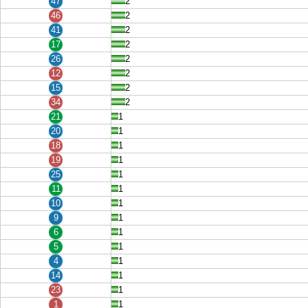
47
2
46
2
41
2
17
2
26
2
12
2
15
2
34
2
21
1
20
1
18
1
19
1
25
1
11
1
10
1
9
1
6
1
5
1
4
1
14
1
23
1
1
1