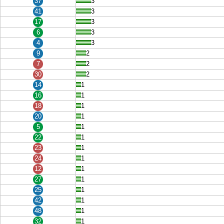
37
3
41
3
17
3
6
3
4
3
9
2
7
2
30
2
14
1
16
1
18
1
20
1
5
1
22
1
23
1
24
1
12
1
27
1
25
1
42
1
48
1
32
1