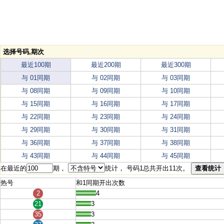
选择号码,期次
最近100期
最近200期
最近300期
与 01同期
与 02同期
与 03同期
与 08同期
与 09同期
与 10同期
与 15同期
与 16同期
与 17同期
与 22同期
与 23同期
与 24同期
与 29同期
与 30同期
与 31同期
与 36同期
与 37同期
与 38同期
与 43同期
与 44同期
与 45同期
在最近的
期，
统计， 号码1总共开出11次。
查看统计
热号
和1同期开出次数
2
4
21
3
35
3