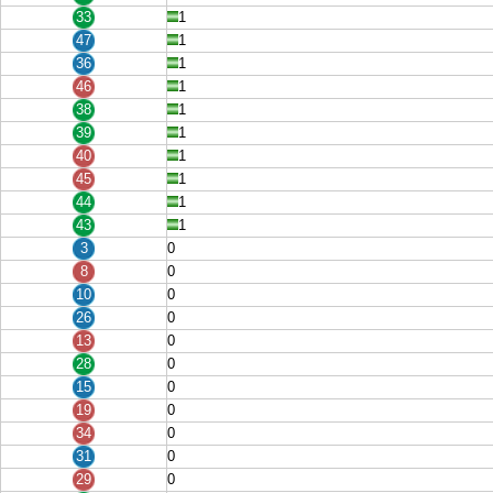
33
1
47
1
36
1
46
1
38
1
39
1
40
1
45
1
44
1
43
1
3
0
8
0
10
0
26
0
13
0
28
0
15
0
19
0
34
0
31
0
29
0