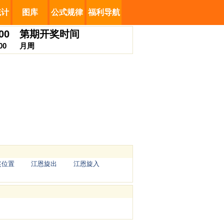
统计
图库
公式规律
福利导航
00
第
期开奖时间
00
月
周
奖位置
江恩旋出
江恩旋入