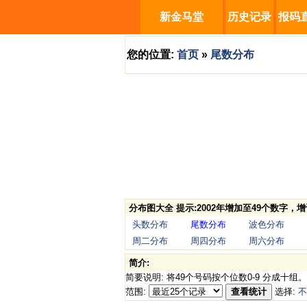
新金马堂
历史记录
报码
您的位置:
首页
»
尾数分布
分布图大全 提示:2002年增加至49个数字
头数分布
尾数分布
波色分布
周二分布
周四分布
周六分布
简介:
简要说明: 将49个号码按个位数0-9 分成十组。
范围:
查看统计
选择:
不