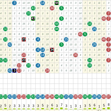
3
14
44
2
3
12
2
12
10
1
12
7
1
1
5
5
3
12
7
4
1
11
1
3
43
34
5
3
4
13
1
3
13
11
13
1
8
1
6
6
4
13
8
5
2
12
2
4
33
7
4
5
14
2
4
14
1
14
2
9
1
2
1
7
7
5
14
9
6
3
13
3
43
5
46
7
5
6
15
3
5
15
1
15
3
10
2
3
8
8
6
15
10
7
4
14
44
16
6
7
16
4
6
16
2
1
16
4
11
3
1
9
9
7
16
11
5
15
1
1
32
44
26
7
17
5
7
17
3
2
17
5
12
4
2
10
10
8
17
12
1
16
2
2
45
6
8
1
18
6
8
18
4
3
18
6
13
5
1
3
11
11
9
2
1
17
3
3
32
23
4
15
46
7
9
19
7
9
5
4
7
14
6
2
4
12
10
1
1
3
2
18
42
5
26
7
10
1
8
10
1
6
5
1
8
15
7
3
1
13
11
2
2
4
19
1
4
14
34
7
11
2
1
9
11
2
7
6
16
4
1
2
14
12
3
3
5
1
20
2
23
14
35
12
3
2
10
12
8
7
1
17
1
5
2
3
15
4
4
6
2
21
3
1
22
32
23
16
7
3
11
13
9
8
2
1
18
2
6
3
4
16
1
5
5
3
22
4
13
33
4
16
1
1
4
12
1
9
2
19
3
7
4
5
17
2
6
6
4
23
5
1
42
3
13
24
2
2
2
1
10
1
3
4
8
5
6
18
3
7
7
1
5
24
6
2
22
32
42
03
13
23
33
43
04
14
24
34
44
05
15
25
35
45
06
16
26
36
46
07
22
32
42
03
13
23
33
43
04
14
24
34
44
05
15
25
35
45
06
16
26
36
46
07
22
32
42
03
13
23
33
43
04
14
24
34
44
05
15
25
35
45
06
16
26
36
46
07
22
32
42
03
13
23
33
43
04
14
24
34
44
05
15
25
35
45
06
16
26
36
46
07
22
32
42
03
13
23
33
43
04
14
24
34
44
05
15
25
35
45
06
16
26
36
46
07
8
7
6
6
5
5
5
5
3
3
3
3
3
3
3
3
3
3
2
2
2
1
1
1