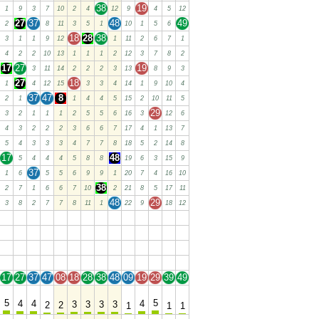
38
19
1
9
3
7
10
2
4
12
9
4
5
12
27
37
48
49
2
8
11
3
5
1
10
1
5
6
18
28
38
3
1
1
9
12
1
11
2
6
7
1
4
2
2
10
13
1
1
1
2
12
3
7
8
2
17
27
19
3
11
14
2
2
2
3
13
8
9
3
27
18
1
4
12
15
3
3
4
14
1
9
10
4
37
47
8
2
1
1
4
4
5
15
2
10
11
5
29
3
2
1
1
1
2
5
5
6
16
3
12
6
4
3
2
2
2
3
6
6
7
17
4
1
13
7
5
4
3
3
3
4
7
7
8
18
5
2
14
8
17
48
5
4
4
4
5
8
8
19
6
3
15
9
37
1
6
5
5
6
9
9
1
20
7
4
16
10
38
2
7
1
6
6
7
10
2
21
8
5
17
11
48
29
3
8
2
7
7
8
11
1
22
9
18
12
17
27
37
47
08
18
28
38
48
09
19
29
39
49
17
27
37
47
08
18
28
38
48
09
19
29
39
49
17
27
37
47
08
18
28
38
48
09
19
29
39
49
17
27
37
47
08
18
28
38
48
09
19
29
39
49
17
27
37
47
08
18
28
38
48
09
19
29
39
49
5
5
4
4
4
3
3
3
3
2
2
1
1
1