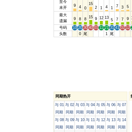
至今
15
9
7
5
4
4
3
未开
2
1
1
0
最大
15
13
12
9
9
9
8
8
7
7
5
遗漏
号码
10
20
30
40
01
11
21
31
41
02
12
头数
0
尾
1
尾
同期热开
与 01
与 02
与 03
与 04
与 05
与 06
与 07
同期
同期
同期
同期
同期
同期
同期
与 08
与 09
与 10
与 11
与 12
与 13
与 14
同期
同期
同期
同期
同期
同期
同期