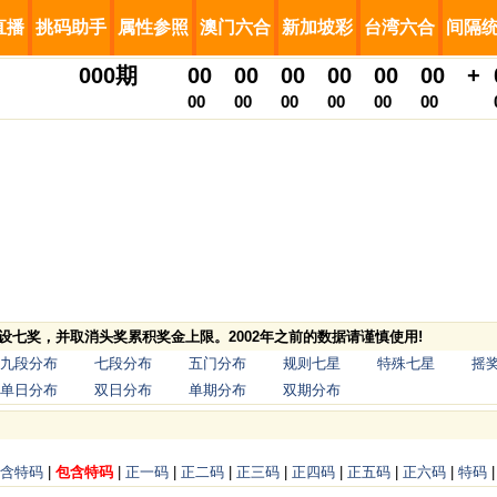
直播
挑码助手
属性参照
澳门六合
新加坡彩
台湾六合
间隔
000
期
00
00
00
00
00
00
+
00
00
00
00
00
00
，增设七奖，并取消头奖累积奖金上限。2002年之前的数据请谨慎使用!
九段分布
七段分布
五门分布
规则七星
特殊七星
摇
单日分布
双日分布
单期分布
双期分布
含特码
|
包含特码
|
正一码
|
正二码
|
正三码
|
正四码
|
正五码
|
正六码
|
特码
|