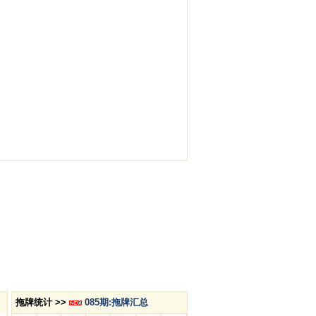
拖牌统计 >>
085期:拖牌汇总