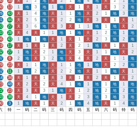
40
35
1
2
2
1
4
2
1
天
地
天
地
地
天
地
40
13
1
3
1
1
1
3
2
地
地
地
天
天
天
地
26
43
1
4
1
1
2
1
3
天
地
天
地
天
地
地
31
44
2
5
2
2
3
1
1
天
地
天
地
天
天
天
43
27
3
6
3
1
1
1
2
天
地
天
天
地
地
天
33
28
4
1
1
1
1
2
1
天
天
地
地
天
地
地
46
43
1
1
1
1
2
3
2
地
地
天
天
天
地
地
19
17
1
1
2
2
1
1
1
天
天
天
天
地
天
天
32
27
1
2
1
3
1
1
2
地
天
地
天
天
地
天
37
8
2
3
2
4
2
1
1
地
天
地
天
天
天
地
29
23
1
1
1
1
1
2
2
天
地
天
地
地
天
地
42
11
1
2
2
2
1
1
1
地
地
天
地
天
地
天
14
34
1
1
3
1
2
1
2
天
天
天
天
天
天
天
23
48
2
2
4
1
1
1
1
天
天
天
地
地
地
地
22
23
3
3
1
1
2
2
2
天
天
地
天
地
地
地
33
38
4
1
1
2
3
3
3
天
地
天
天
地
地
地
30
3
1
1
2
1
4
1
4
地
天
天
地
地
天
地
六
特
一
码
二
码
三
码
四
码
五
码
六
码
特
码