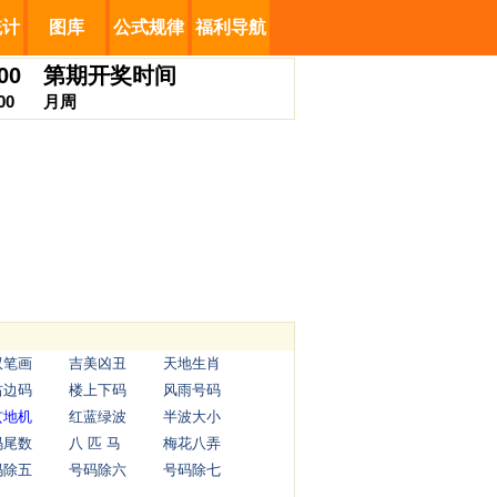
统计
图库
公式规律
福利导航
00
第
期开奖时间
00
月
周
双笔画
吉美凶丑
天地生肖
右边码
楼上下码
风雨号码
玄地机
红蓝绿波
半波大小
码尾数
八 匹 马
梅花八弄
码除五
号码除六
号码除七