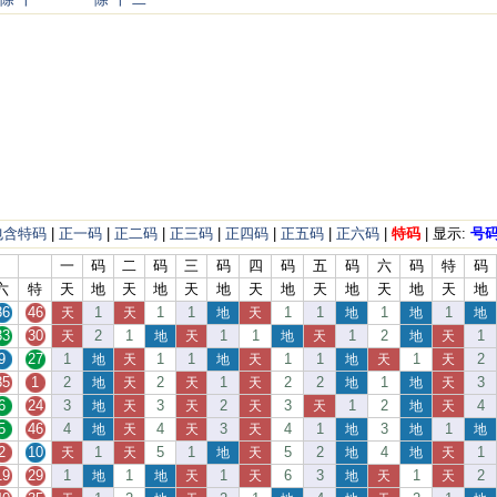
包含特码
|
正一码
|
正二码
|
正三码
|
正四码
|
正五码
|
正六码
|
特码
| 显示:
号
一
码
二
码
三
码
四
码
五
码
六
码
特
码
六
特
天
地
天
地
天
地
天
地
天
地
天
地
天
地
36
46
1
1
1
1
1
1
1
天
天
地
天
地
地
地
33
30
2
1
1
1
1
2
1
天
地
天
地
天
地
天
9
27
1
1
1
1
1
1
2
地
天
地
天
地
天
天
35
1
2
2
1
2
2
1
3
地
天
天
天
地
地
天
6
24
3
3
2
3
1
2
4
地
天
天
天
天
地
天
5
46
4
4
3
4
1
3
1
地
天
天
天
地
地
地
2
10
1
5
1
5
2
4
1
天
天
地
天
地
地
天
19
29
1
1
1
6
3
1
2
地
地
天
天
地
天
天