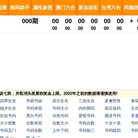
直播
挑码助手
属性参照
澳门六合
新加坡彩
台湾六合
间隔
000
期
00
00
00
00
00
00
+
00
00
00
00
00
00
，增设七奖，并取消头奖累积奖金上限。2002年之前的数据请谨慎使用!
四季生肖
琴棋书画
四方生肖
三色生肖
家禽野兽
单
朝夕生肖
号码单双
号码大小
内外围码
前后落码
左
长短号码
黑白号码
冷热号码
爱恨号码
顺逆号码
天
大小尾数
合数单双
合数大小
号码合数
十全十美
号
号码五门
号码头数
上中下码
号码除三
号码除四
号
除 十 一
除 十 二