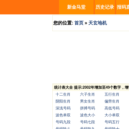
新金马堂
历史记录
报码
您的位置:
首页
»
天玄地机
统计表大全 提示:2002年增加至49个数字
十二生肖
六子生肖
五行生肖
阴阳生肖
男女生肖
偏旁生肖
深浅号码
拼搏号码
高低号码
波色单双
波色大小
大小单双
号码九段
号码七段
号码五行
号码除八
号码除九
号码除十