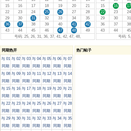
15
16
17
18
19
20
21
15
16
17
22
23
24
25
26
27
28
22
23
24
29
30
31
32
33
34
35
29
30
31
36
37
38
39
40
41
42
36
37
38
43
44
45
46
47
48
49
43
44
45
号码: 25, 26, 31, 36, 37, 41, 42, 47, 48,
号码: 5, 
同期热开
热门帖子
与 01
与 02
与 03
与 04
与 05
与 06
与 07
同期
同期
同期
同期
同期
同期
同期
与 08
与 09
与 10
与 11
与 12
与 13
与 14
同期
同期
同期
同期
同期
同期
同期
与 15
与 16
与 17
与 18
与 19
与 20
与 21
同期
同期
同期
同期
同期
同期
同期
与 22
与 23
与 24
与 25
与 26
与 27
与 28
同期
同期
同期
同期
同期
同期
同期
与 29
与 30
与 31
与 32
与 33
与 34
与 35
同期
同期
同期
同期
同期
同期
同期