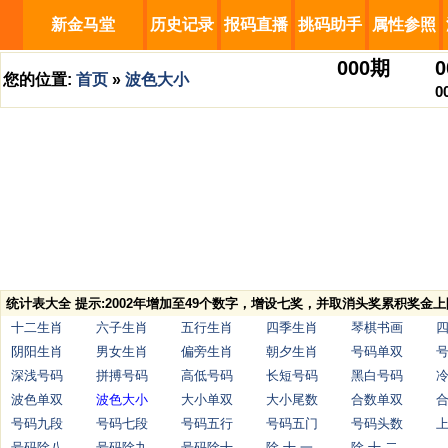
新金马堂
历史记录
报码直播
挑码助手
属性参照
000
期
0
您的位置:
首页
»
波色大小
0
统计表大全 提示:2002年增加至49个数字，增设七奖，并取消头奖累积奖金上
十二生肖
六子生肖
五行生肖
四季生肖
琴棋书画
阴阳生肖
男女生肖
偏旁生肖
朝夕生肖
号码单双
深浅号码
拼搏号码
高低号码
长短号码
黑白号码
波色单双
波色大小
大小单双
大小尾数
合数单双
号码九段
号码七段
号码五行
号码五门
号码头数
号码除八
号码除九
号码除十
除 十 一
除 十 二