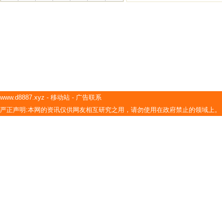
www.d8887.xyz
-
移动站
-
广告联系
严正声明:本网的资讯仅供网友相互研究之用，请勿使用在政府禁止的领域上。