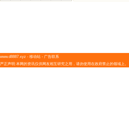
www.d8887.xyz
-
移动站
-
广告联系
严正声明:本网的资讯仅供网友相互研究之用，请勿使用在政府禁止的领域上。