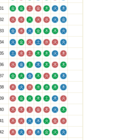
31
金
金
土
金
木
火
木
32
水
水
火
火
水
火
金
33
金
水
火
金
木
木
火
34
火
金
火
土
水
火
火
35
土
水
土
木
木
火
木
36
水
金
土
木
木
木
木
37
金
火
金
木
火
木
木
38
木
火
水
水
水
木
木
39
木
金
火
木
土
木
火
40
木
木
土
金
木
火
木
41
木
火
火
木
火
金
水
42
木
火
水
木
金
火
火