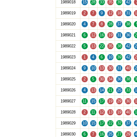
1989018
15
28
33
35
39
42
1989019
2
7
9
12
18
31
1
1989020
4
7
8
28
37
38
1989021
6
12
16
19
31
36
2
1989022
5
13
22
35
38
42
2
1989023
1
4
6
10
39
42
2
1989024
9
10
13
30
31
40
2
1989025
2
5
30
34
36
38
3
1989026
4
13
14
21
25
33
1
1989027
11
15
17
19
29
30
1
1989028
2
11
12
13
19
40
1
1989029
10
15
17
22
32
37
4
1989030
6
7
16
25
27
29
4