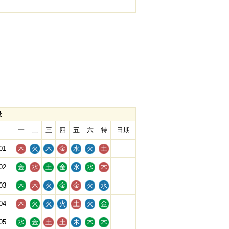
录
一
二
三
四
五
六
特
日期
01
木
火
木
金
水
火
土
02
金
水
土
金
水
水
木
03
木
木
火
金
金
火
水
04
木
火
火
火
土
火
金
05
水
金
土
土
木
木
木