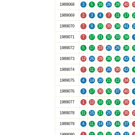
1989068
3
5
16
26
28
40
3
1989069
2
3
4
7
11
17
2
1989070
7
9
33
35
39
41
2
1989071
7
17
21
32
33
39
1989072
5
17
23
25
26
38
3
1989073
12
26
29
38
39
42
3
1989074
7
11
23
26
30
42
1989075
4
14
20
21
22
34
3
1989076
3
17
30
32
37
40
1989077
1
12
16
21
27
35
1989078
11
15
21
25
27
35
2
1989079
4
11
14
15
16
37
1989080
1
11
16
27
31
37