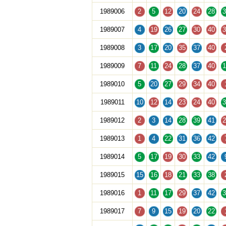
1989006
2
5
12
20
24
28
3
1989007
4
19
26
27
30
40
3
1989008
3
17
20
35
37
40
1989009
7
11
24
28
37
40
1
1989010
5
20
27
29
34
40
1989011
10
12
14
23
24
40
3
1989012
2
3
14
28
39
41
2
1989013
1
4
22
31
36
42
1989014
5
17
19
30
33
42
1989015
15
16
18
21
33
38
1989016
1
11
17
29
37
42
3
1989017
7
9
15
19
20
22