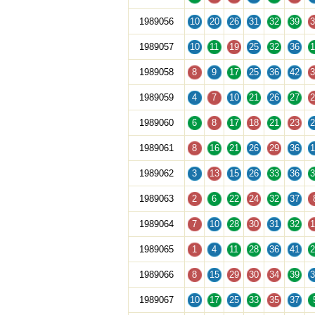
1989056
10
20
26
31
32
39
3
1989057
10
11
19
25
32
36
1
1989058
8
9
17
25
36
42
3
1989059
4
7
10
21
26
27
2
1989060
6
8
17
18
21
23
2
1989061
8
16
21
26
29
36
1
1989062
3
13
15
26
33
36
3
1989063
2
6
22
24
32
37
1989064
7
10
28
30
31
32
1
1989065
1
4
11
28
36
41
2
1989066
8
15
29
30
34
39
3
1989067
10
17
25
33
35
37