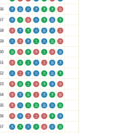
56
木
金
火
木
木
木
金
57
木
火
金
火
木
金
木
58
水
木
木
火
金
火
土
59
火
水
木
土
火
金
水
60
金
水
木
木
土
水
金
61
水
水
土
火
土
金
木
62
火
土
水
火
火
金
木
63
木
金
土
水
木
水
水
64
水
木
金
土
木
木
金
65
木
火
火
金
金
火
金
66
水
水
土
土
火
木
水
67
木
木
火
火
金
水
金