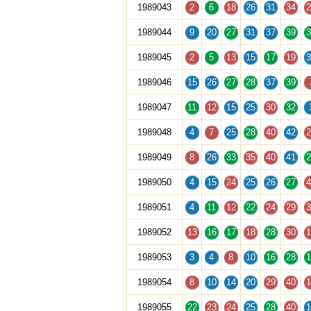
1989043
2
6
18
26
31
34
2
1989044
9
20
27
31
37
39
3
1989045
2
5
13
15
17
19
3
1989046
15
26
27
28
37
39
1989047
11
12
15
25
30
32
1989048
4
7
25
28
40
42
2
1989049
8
26
33
35
40
41
2
1989050
4
15
24
25
26
27
4
1989051
4
11
12
22
24
29
3
1989052
13
16
17
18
28
30
1
1989053
3
4
8
10
16
28
1
1989054
8
10
14
20
29
40
1
1989055
22
23
24
25
28
40
1