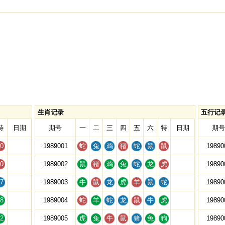
生肖记录
五行记
特
日期
期号
一
二
三
四
五
六
特
日期
期号
0
1989001
蛇
兔
鸡
猪
蛇
鼠
鼠
19890
0
1989002
鼠
猪
鸡
兔
蛇
龙
虎
19890
7
1989003
牛
鼠
龙
虎
羊
鼠
蛇
19890
8
1989004
蛇
羊
蛇
龙
鼠
牛
虎
19890
2
1989005
虎
兔
牛
鼠
猪
兔
狗
19890