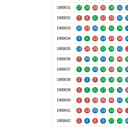
1989031
27
28
29
35
39
41
1
1989032
7
8
11
12
23
42
2
1989033
20
23
26
28
32
39
1989034
3
6
12
14
23
34
2
1989035
14
24
29
32
39
41
1989036
7
20
21
31
39
40
3
1989037
5
11
20
32
34
39
3
1989038
2
3
7
16
38
39
3
1989039
1
5
11
17
22
31
1
1989040
1
2
29
35
40
41
3
1989041
2
12
25
31
33
35
1989042
1
4
8
9
27
33
4