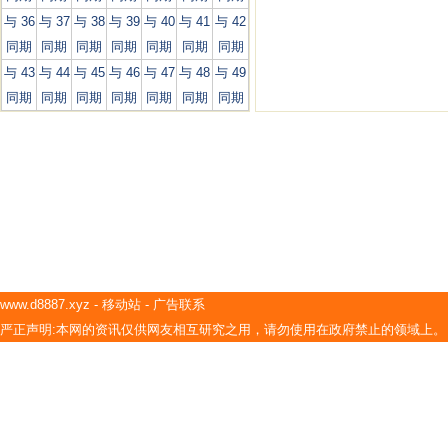
与 36
与 37
与 38
与 39
与 40
与 41
与 42
同期
同期
同期
同期
同期
同期
同期
与 43
与 44
与 45
与 46
与 47
与 48
与 49
同期
同期
同期
同期
同期
同期
同期
www.d8887.xyz
-
移动站
-
广告联系
严正声明:本网的资讯仅供网友相互研究之用，请勿使用在政府禁止的领域上。